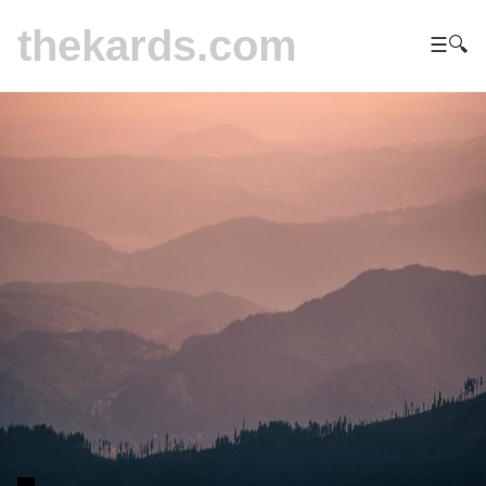
thekards.com
☰
🔍