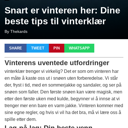
Snart er vinteren her: Dine
beste tips til vinterklær
By Thekards
SHARE
TWEET
PIN
WHATSAPP
Vinterens uventede utfordringer
vinterklær trenger vi virkelig? Det er som om vinteren har
en måte å kaste oss ut i snøen uten forberedelse. Vi står
der, fryst i tid, med en sommerjakke og sandaler, og ser på
snøen som faller. Den første snøen kan være magisk, men
etter den første uken med kulde, begynner vi å innse at vi
trenger mer enn bare en varm jakke. Vinteren kommer med
sine egne regler, og hvis vi vil ha det bra, må vi lære oss å
spille etter dem.
Lag-på-lag: Din beste venn