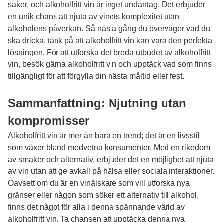
saker, och alkoholfritt vin är inget undantag. Det erbjuder
en unik chans att njuta av vinets komplexitet utan
alkoholens påverkan. Så nästa gång du överväger vad du
ska dricka, tänk på att alkoholfritt vin kan vara den perfekta
lösningen. För att utforska det breda utbudet av alkoholfritt
vin, besök gärna
alkoholfritt vin
och upptäck vad som finns
tillgängligt för att förgylla din nästa måltid eller fest.
Sammanfattning: Njutning utan
kompromisser
Alkoholfritt vin är mer än bara en trend; det är en livsstil
som växer bland medvetna konsumenter. Med en rikedom
av smaker och alternativ, erbjuder det en möjlighet att njuta
av vin utan att ge avkall på hälsa eller sociala interaktioner.
Oavsett om du är en vinälskare som vill utforska nya
gränser eller någon som söker ett alternativ till alkohol,
finns det något för alla i denna spännande värld av
alkoholfritt vin. Ta chansen att upptäcka denna nya