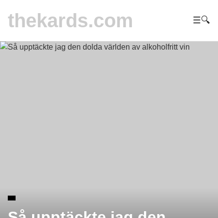
thekards.com
☰
🔍
Så upptäckte jag den